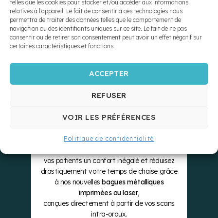
10X PLUS
telles que les cookies pour stocker et/ou accéder aux informations
relatives à l'appareil. Le fait de consentir à ces technologies nous
permettra de traiter des données telles que le comportement de
navigation ou des identifiants uniques sur ce site. Le fait de ne pas
SOLIDES
consentir ou de retirer son consentement peut avoir un effet négatif sur
certaines caractéristiques et fonctions.
ZÉRO
ACCEPTER
REFUSER
SÉPARATEUR
VOIR LES PRÉFÉRENCES
ads
Le Laboratoire Bellomo & Lambert propulse
Politique de confidentialité
votre pratique vers l’ère numérique. Offrez à
vos patients un confort inégalé et réduisez
drastiquement votre temps de chaise grâce
à nos nouvelles
bagues métalliques
imprimées au laser
,
conçues directement à partir de vos scans
intra-oraux.