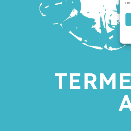
car
TERME