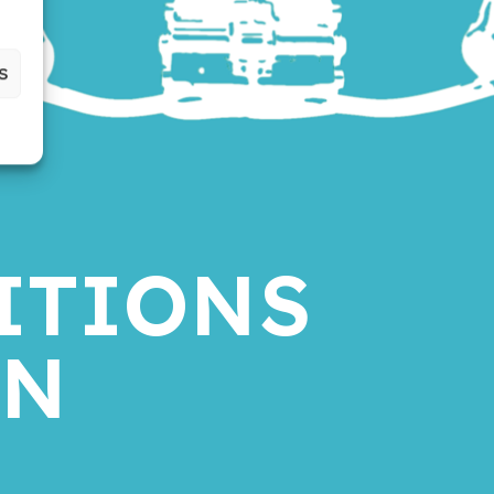
S
ITIONS
ON