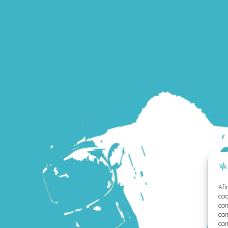
Afi
coo
con
com
con