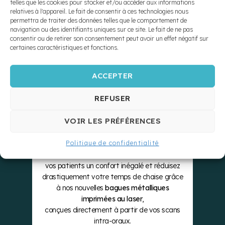
10X PLUS
telles que les cookies pour stocker et/ou accéder aux informations
relatives à l'appareil. Le fait de consentir à ces technologies nous
permettra de traiter des données telles que le comportement de
navigation ou des identifiants uniques sur ce site. Le fait de ne pas
SOLIDES
consentir ou de retirer son consentement peut avoir un effet négatif sur
certaines caractéristiques et fonctions.
ZÉRO
ACCEPTER
REFUSER
SÉPARATEUR
VOIR LES PRÉFÉRENCES
Checking
Le Laboratoire Bellomo & Lambert propulse
Politique de confidentialité
votre pratique vers l’ère numérique. Offrez à
vos patients un confort inégalé et réduisez
drastiquement votre temps de chaise grâce
à nos nouvelles
bagues métalliques
imprimées au laser
,
conçues directement à partir de vos scans
intra-oraux.