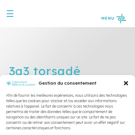
☰
MENU
<
ACCUEIL
APPAREILS
ACTIFS
SUR
BAGUES
APPAREILS
3a3 torsadé
AMOVIBLES
D’EXPANSION
hygiénique
Gestion du consentement
APPAREIL
CONTRE
Afin de fournir les meilleures expériences, nous utilisons des technologies
L’APNÉE DU
telles que les cookies pour stocker et/ou accéder aux informations
SOMMEIL ET
relatives à l'appareil. Le fait de consentir à ces technologies nous
LE
Le fil 3à3 torsadé hygiénique épouse
permettra de traiter des données telles que le comportement de
RONFLEMENT
navigation ou des identifiants uniques sur ce site. Le fait de ne pas
parfaitement le lingual des incisives et des
consentir ou de retirer son consentement peut avoir un effet négatif sur
canines afin de les maintenir à leur position… il
APPAREILS
certaines caractéristiques et fonctions.
offre une solution de rétention fixe qui est plus
DE