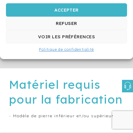
simple pour le patient lorsqu’il passe la soie
MAINTIEN
dentaire.
ACCEPTER
SUR
BAGUES
REFUSER
APPAREILS
FIXES
VOIR LES PRÉFÉRENCES
D’EXPANSION
RAPIDE
Politique de confidentialité
APPAREILS
FONCTIONNELS
ET APPAREILS
D’AVANCEMENT
Matériel requis
MANDIBULAIRE
APPAREILS
pour la fabrication
DE
RÉTENTION
–
Modèle de pierre inférieur et/ou supérieur
3A3
BOND-
A-