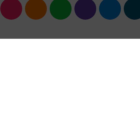
emples
résultats