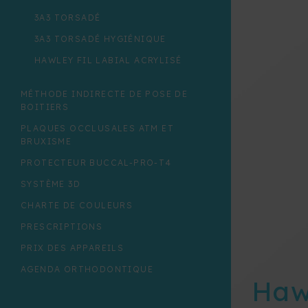
3A3 TORSADÉ
3A3 TORSADÉ HYGIÉNIQUE
HAWLEY FIL LABIAL ACRYLISÉ
HAWLEY FIL LABIAL TRANSPARENT
MÉTHODE INDIRECTE DE POSE DE
HAWLEY-POSITIONETTE
BOITIERS
HAWLEY RÉGULIER
PLAQUES OCCLUSALES ATM ET
BRUXISME
HAWLEY WRAP AROUND
PROTECTEUR BUCCAL-PRO-T4
LAZARC
SYSTÈME 3D
POSITIONETTE
CHARTE DE COULEURS
POSITIONNEUR
PRESCRIPTIONS
RETENTION CLASSE III BIO-
FRANKEL
PRIX DES APPAREILS
AGENDA ORTHODONTIQUE
Haw