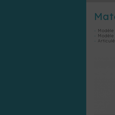
Maté
–
Modèle 
–
Modèle d
–
Articulé