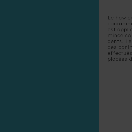
Le hawley
couramme
est appli
mince cou
dents. Le
des cani
effectué
placées d