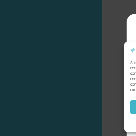
Afi
coo
con
com
con
car