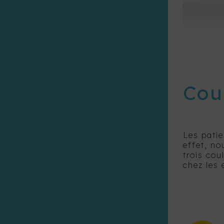
Cou
Les patie
effet, no
trois cou
chez les 