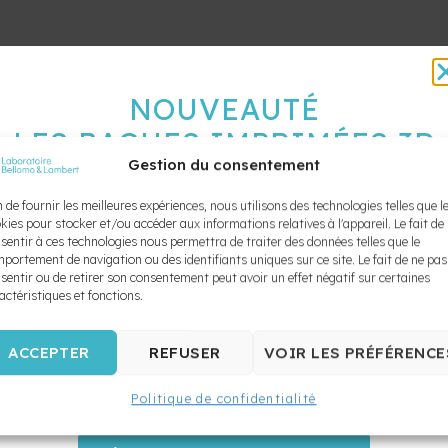
NOUVEAUTÉ
LES BAGUES IMPRIMÉES 3D
Gestion du consentement
SONT ARRIVÉES !
100 % SUR MESURE
n de fournir les meilleures expériences, nous utilisons des technologies telles que l
kies pour stocker et/ou accéder aux informations relatives à l'appareil. Le fait de
sentir à ces technologies nous permettra de traiter des données telles que le
10X PLUS SOLIDES
portement de navigation ou des identifiants uniques sur ce site. Le fait de ne pas
sentir ou de retirer son consentement peut avoir un effet négatif sur certaines
ZÉRO SÉPARATEUR
actéristiques et fonctions.
Le Laboratoire Bellomo & Lambert propulse votre pratique
vers l’ère numérique. Offrez à vos patients un confort inégalé e
ACCEPTER
REFUSER
VOIR LES PRÉFÉRENCE
réduisez drastiquement votre temps de chaise grâce à nos
nouvelles
bagues métalliques imprimées au laser
,
Politique de confidentialité
conçues directement à partir de vos scans intra-oraux.