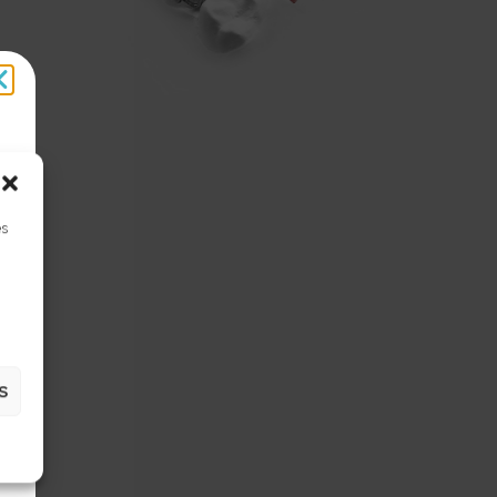
es
t
S