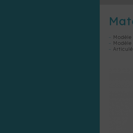
Maté
–
Modèle 
–
Modèle d
–
Articulé