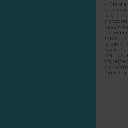
– Distale
ou en cou
pas la co
L’appare
besoin de
les manip
force, 2
la dent, 
pour une 
DNT peut 
traitemen
transfor
maintien 