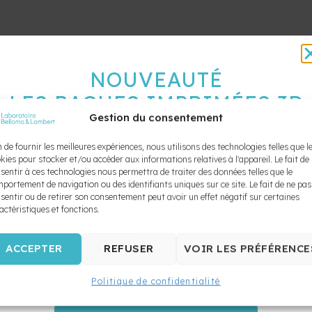
NOUVEAUTÉ
LES BAGUES IMPRIMÉES 3D
Gestion du consentement
SONT ARRIVÉES !
100 % SUR MESURE
n de fournir les meilleures expériences, nous utilisons des technologies telles que l
kies pour stocker et/ou accéder aux informations relatives à l'appareil. Le fait de
sentir à ces technologies nous permettra de traiter des données telles que le
10X PLUS SOLIDES
portement de navigation ou des identifiants uniques sur ce site. Le fait de ne pas
sentir ou de retirer son consentement peut avoir un effet négatif sur certaines
ZÉRO SÉPARATEUR
actéristiques et fonctions.
Le Laboratoire Bellomo & Lambert propulse votre pratique
vers l’ère numérique. Offrez à vos patients un confort inégalé e
ACCEPTER
REFUSER
VOIR LES PRÉFÉRENCE
réduisez drastiquement votre temps de chaise grâce à nos
nouvelles
bagues métalliques imprimées au laser
,
Politique de confidentialité
conçues directement à partir de vos scans intra-oraux.