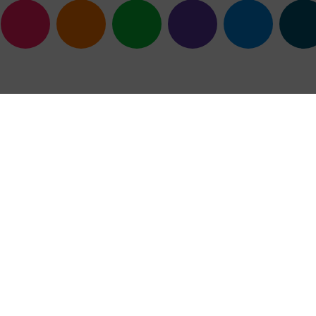
emples
résultats