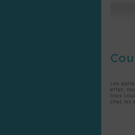
Cou
Les patie
effet, no
trois cou
chez les 