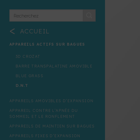
<
ACCUEIL
APPAREILS ACTIFS SUR BAGUES
3D CROZAT
BARRE TRANSPALATINE AMOVIBLE
BLUE GRASS
D.N.T
HILGERS
APPAREILS AMOVIBLES D’EXPANSION
LIP BUMPER
APPAREIL CONTRE L’APNÉE DU
NITANIUM PALATAL EXPANDER
SOMMEIL ET LE RONFLEMENT
PENDULUM
APPAREILS DE MAINTIEN SUR BAGUES
PORTER ARCH
APPAREILS FIXES D’EXPANSION