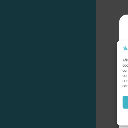
Afi
coo
con
com
con
car