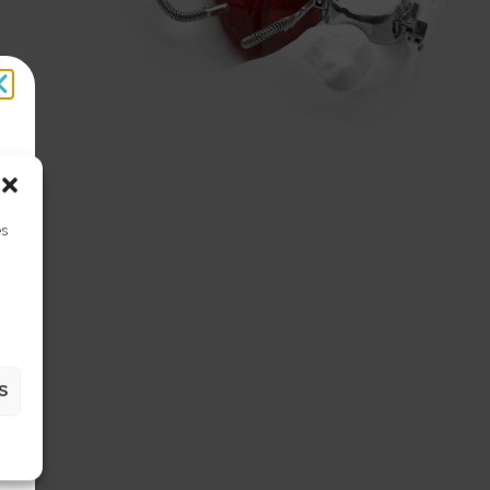
es
t
S