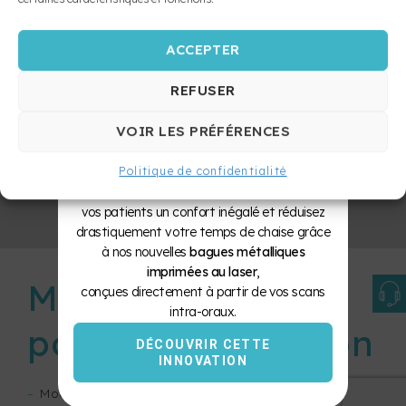
MAINTIEN
SUR
ZÉRO
ACCEPTER
BAGUES
APPAREILS
REFUSER
FIXES
SÉPARATEUR
D’EXPANSION
VOIR LES PRÉFÉRENCES
RAPIDE
Le Laboratoire Bellomo & Lambert propulse
Politique de confidentialité
APPAREILS
votre pratique vers l’ère numérique. Offrez à
FONCTIONNELS
vos patients un confort inégalé et réduisez
ET APPAREILS
drastiquement votre temps de chaise grâce
D’AVANCEMENT
à nos nouvelles
bagues métalliques
MANDIBULAIRE
imprimées au laser
,
Matériel requis
APPAREILS
conçues directement à partir de vos scans
DE
intra-oraux.
RÉTENTION
pour la fabrication
DÉCOUVRIR CETTE
MÉTHODE
INNOVATION
INDIRECTE
–
Modèle de pierre inférieur ou supérieur
DE POSE