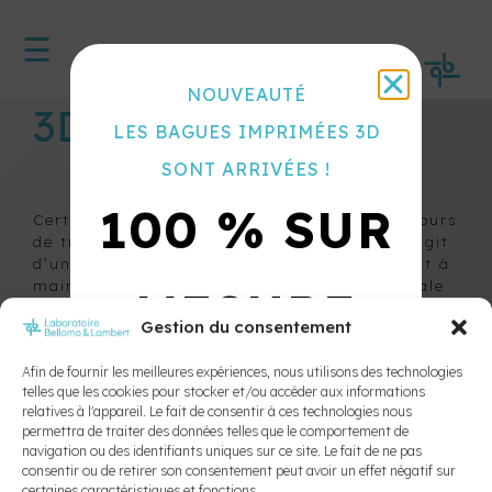
☰
MENU
<
ACCUEIL
NOUVEAUTÉ
3D Lingual Arch
APPAREILS
LES BAGUES IMPRIMÉES 3D
ACTIFS
SUR
SONT ARRIVÉES !
BAGUES
100 % SUR
Certains ajustements peuvent se faire en cours
APPAREILS
de traitement à l’aide du lingual arch. Il s’agit
AMOVIBLES
d’un fil lingual amovible qui sert notamment à
D’EXPANSION
maintenir l’expansion bilatérale ou unilatérale
MESURE
APPAREIL
sur l’arcade inférieure. Il permet aussi de
Gestion du consentement
labialer les incisives ou d’effectuer un ancrage
CONTRE
supplémentaire lorsqu’un traitement nécessite
L’APNÉE DU
Afin de fournir les meilleures expériences, nous utilisons des technologies
des mouvements dentaires importants. Cela
10X PLUS
SOMMEIL ET
telles que les cookies pour stocker et/ou accéder aux informations
dit, le lingual arch peut être déplacé sur le
LE
relatives à l'appareil. Le fait de consentir à ces technologies nous
maxillaire supérieur en vue de fabriquer un
RONFLEMENT
permettra de traiter des données telles que le comportement de
bouton de Nance amovible.
navigation ou des identifiants uniques sur ce site. Le fait de ne pas
SOLIDES
APPAREILS
consentir ou de retirer son consentement peut avoir un effet négatif sur
DE
certaines caractéristiques et fonctions.