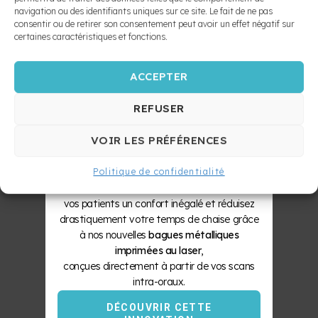
navigation ou des identifiants uniques sur ce site. Le fait de ne pas
SOLIDES
consentir ou de retirer son consentement peut avoir un effet négatif sur
certaines caractéristiques et fonctions.
ZÉRO
ACCEPTER
REFUSER
SÉPARATEUR
VOIR LES PRÉFÉRENCES
Le Laboratoire Bellomo & Lambert propulse
Politique de confidentialité
votre pratique vers l’ère numérique. Offrez à
vos patients un confort inégalé et réduisez
drastiquement votre temps de chaise grâce
à nos nouvelles
bagues métalliques
imprimées au laser
,
conçues directement à partir de vos scans
intra-oraux.
DÉCOUVRIR CETTE