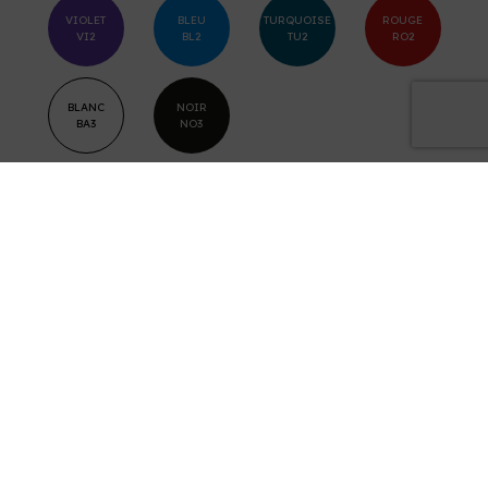
VIOLET
BLEU
TURQUOISE
ROUGE
VI2
BL2
TU2
RO2
BLANC
NOIR
BA3
NO3
Exemples
de résultats