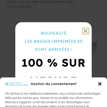
labial ne permet pratiquement pas
DE
LAZARC
d’ajustement.
COULEURS
POSITIONETTE
PRESCRIPTIONS
POSITIONNEUR
PRIX DES
RETENTION
APPAREILS
CLASSE III
NOUVEAUTÉ
BIO-
AGENDA
FRANKEL
LES BAGUES IMPRIMÉES 3D
ORTHODONTIQUE
SONT ARRIVÉES !
100 % SUR
MESURE
Gestion du consentement
Afin de fournir les meilleures expériences, nous utilisons des technologies
10X PLUS
telles que les cookies pour stocker et/ou accéder aux informations
relatives à l'appareil. Le fait de consentir à ces technologies nous
permettra de traiter des données telles que le comportement de