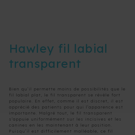
BRAID
3A3
TORSADÉ
3A3
MÉTHODE
TORSADÉ
INDIRECTE
HYGIÉNIQUE
DE POSE
Hawley fil labial
HAWLEY
DE
FIL
BOITIERS
LABIAL
transparent
ACRYLISÉ
PLAQUES
OCCLUSALES
HAWLEY FIL
ATM ET
LABIAL
TRANSPARENT
BRUXISME
Bien qu’il permette moins de possibilités que le
HAWLEY-
PROTECTEUR
fil labial plat, le fil transparent se révèle fort
POSITIONETTE
BUCCAL-
populaire. En effet, comme il est discret, il est
HAWLEY
PRO-T4
apprécié des patients pour qui l’apparence est
RÉGULIER
importante. Malgré tout, le fil transparent
SYSTÈME
s’appuie uniformément sur les incisives et les
HAWLEY
3D
canines en les maintenant à leur position.
WRAP
Puisqu’il est difficilement malléable, ce fil
AROUND
CHARTE