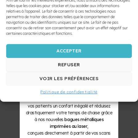
Afin de fournir les meilleures expériences, nous utilisons des technologies
10X PLUS
ajoutées à la partie linguale des deuxièmes
MAINTIEN
telles que les cookies pour stocker et/ou accéder aux informations
molaires permanentes et des canines. Afin
relatives à l'appareil. Le fait de consentir à ces technologies nous
SUR
d’aligner adéquatement les cuspides du
permettra de traiter des données telles que le comportement de
BAGUES
quadran 1, l’appui agit seulement après
navigation ou des identifiants uniques sur ce site. Le fait de ne pas
SOLIDES
consentir ou de retirer son consentement peut avoir un effet négatif sur
quelques millimètres d’expansion. Tous les
APPAREILS
certaines caractéristiques et fonctions.
appareils d’expansion fixes permettent ce type
FIXES
d’ajout.
D’EXPANSION
ZÉRO
RAPIDE
ACCEPTER
APPAREIL
REFUSER
POST-
SÉPARATEUR
EXPANSION
VOIR LES PRÉFÉRENCES
BONDED
HYRAX
Le Laboratoire Bellomo & Lambert propulse
Politique de confidentialité
HAAS
votre pratique vers l’ère numérique. Offrez à
AVEC
APPAREILS
vos patients un confort inégalé et réduisez
APPUIS
FONCTIONNELS
drastiquement votre temps de chaise grâce
HAAS AVEC
ET APPAREILS
à nos nouvelles
bagues métalliques
APPUIS ET
D’AVANCEMENT
imprimées au laser
,
ACRYLIQUE
MANDIBULAIRE
conçues directement à partir de vos scans
HAAS