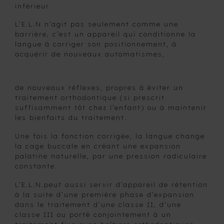
inférieur.
DE
MAINTIEN
L’E.L.N n’agit pas seulement comme une
SUR
barrière, c’est un appareil qui conditionne la
BAGUES
langue à corriger son positionnement, à
acquérir de nouveaux automatismes,
APPAREILS
FIXES
D’EXPANSION
de nouveaux réflexes, propres à éviter un
RAPIDE
traitement orthodontique (si prescrit
APPAREILS
suffisamment tôt chez l’enfant) ou à maintenir
FONCTIONNELS
les bienfaits du traitement.
ET APPAREILS
Une fois la fonction corrigée, la langue change
D’AVANCEMENT
la cage buccale en créant une expansion
MANDIBULAIRE
palatine naturelle, par une pression radiculaire
BIONATOR
constante.
DYNAMAX
L’E.L.N.peut aussi servir d’appareil de rétention
à la suite d’une première phase d’expansion
E.L.N
dans le traitement d’une classe II, d’une
FUNCTIONAL
classe III ou porté conjointement à un
REGULATOR