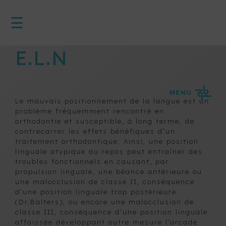
☰
<
ACCUEIL
E.L.N
APPAREILS
ACTIFS
SUR
BAGUES
MENU
Le mauvais positionnement de la langue est un
APPAREILS
problème fréquemment rencontré en
AMOVIBLES
orthodontie et susceptible, à long terme, de
contrecarrer les effets bénéfiques d’un
D’EXPANSION
traitement orthodontique. Ainsi, une position
APPAREIL
linguale atypique au repos peut entraîner des
CONTRE
troubles fonctionnels en causant, par
L’APNÉE DU
propulsion linguale, une béance antérieure ou
une malocclusion de classe II, conséquence
SOMMEIL ET
d’une position linguale trop postérieure
LE
(Dr.Balters), ou encore une malocclusion de
RONFLEMENT
classe III, conséquence d’une position linguale
APPAREILS
affaissée développant outre mesure l’arcade