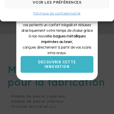
SÉPARATEUR
faciale » . Nous exprimons toute notre
VOIR LES PRÉFÉRENCES
reconnaissance au docteur Bonnet.
Le Laboratoire Bellomo & Lambert propulse
Politique de confidentialité
votre pratique vers l’ère numérique. Offrez à
vos patients un confort inégalé et réduisez
drastiquement votre temps de chaise grâce
à nos nouvelles
bagues métalliques
imprimées au laser
,
conçues directement à partir de vos scans
intra-oraux.
DÉCOUVRIR CETTE
Matériel requis
INNOVATION
pour la fabrication
–
Modèle de pierre supérieur
–
Modèle de pierre inférieur
–
Articulé de cire en o.c.