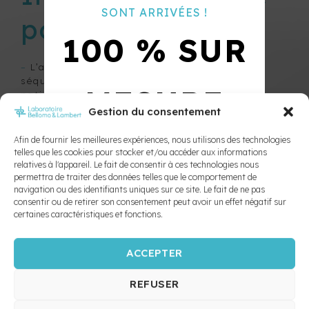
CHARTE
SONT ARRIVÉES !
port de l’E.L.N. :
DE
100 % SUR
COULEURS
PRESCRIPTIONS
–
L’appareil se porte la nuit et durant 3
séquences de 3 minutes le jour afin que le
PRIX DES
MESURE
patient prenne bien conscience de l’effet
APPAREILS
sensoriel produit par les nouveaux mécanismes
Gestion du consentement
psychomoteurs.
AGENDA
–
L’E.L.N est un appareil confortable que les
Afin de fournir les meilleures expériences, nous utilisons des technologies
ORTHODONTIQUE
10X PLUS
patients portent sans maugréer.
telles que les cookies pour stocker et/ou accéder aux informations
relatives à l'appareil. Le fait de consentir à ces technologies nous
Nous devons au Docteur Bruno Bonnet
permettra de traiter des données telles que le comportement de
l’invention de l’Enveloppe linguale nocturne,
navigation ou des identifiants uniques sur ce site. Le fait de ne pas
SOLIDES
consentir ou de retirer son consentement peut avoir un effet négatif sur
fruit de ses travaux sur le rôle de la langue
certaines caractéristiques et fonctions.
(organe) dans la croissance faciale. Il
définissait ainsi ses objectifs : « Garantir à
l’enfant les conditions de sa possibilité
ZÉRO
ACCEPTER
d’action transformatrice et de déploiement du
processus orthopédique d’origine fonctionnelle
REFUSER
linguale et psychique. Redonner à la langue
son rôle de maître d’œuvre de la croissance